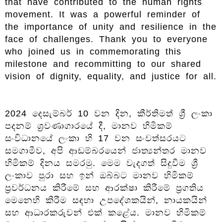
that have contributed to the human rights
movement. It was a powerful reminder of
the importance of unity and resilience in the
face of challenges. Thank you to everyone
who joined us in commemorating this
milestone and recommitting to our shared
vision of dignity, equality, and justice for all.
2024 දෙසැම්බර් 10 වන දින, කීර්තිමත් ශ්‍රී ලංකා
පදනම් ශ්‍රවණාගාරයේ දී, මානව හිමිකම්
සංවිධානයේ ලංකා හි 17 වන සංවත්සරයට
සමගාමීව, අපි ආඩම්බරයෙන් ජාත්‍යන්තර මානව
හිමිකම් දිනය සමරමු. මෙම වැදගත් සිදුවීම ශ්‍රී
ලංකාව පුරා සහ ඉන් ඔබ්බට මානව හිමිකම්
ප්‍රවර්ධනය කිරීමේ සහ ආරක්ෂා කිරීමේ ප්‍රගතිය
මෙනෙහි කිරීම සඳහා උපදේශකයින්, නායකයින්
සහ ආධාරකරුවන් එක් කළේය. මානව හිමිකම්