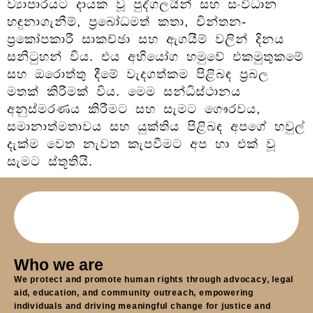
ව්‍යාපාරයට දායක වූ පුද්ගලයින් සහ සංවිධාන
හඳුනාගැනීම්, ප්‍රබෝධමත් කතා, චින්තන-
ප්‍රකෝපකාරී සාකච්ඡා සහ ඇගයීම් වලින් දිනය
සනිටුහන් විය. එය අභියෝග හමුවේ එකමුතුකමේ
සහ ඔරොත්තු දීමේ වැදගත්කම පිළිබඳ ප්‍රබල
මතක් කිරීමක් විය. මෙම සන්ධිස්ථානය
අනුස්මරණය කිරීමට සහ සැමට ගෞරවය,
සමානාත්මතාවය සහ යුක්තිය පිළිබඳ අපගේ හවුල්
දැක්ම වෙත නැවත කැපවීමට අප හා එක් වූ
සැමට ස්තූතියි.
Who we are
We protect and promote human rights through advocacy, legal
aid, education, and community outreach, empowering
individuals and driving meaningful change for justice and